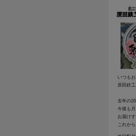
いつもお
原田鉄工
去年の2
今後も月
お
届けす
これから