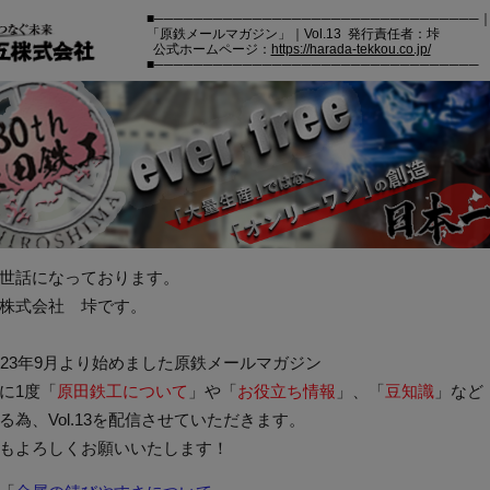
■─────────────────────────────────
「原鉄メールマガジン」｜Vol.13 発行責任者：垰
公式ホームページ：
https://harada-tekkou.co.jp/
■─────────────────────────────────
世話になっております。
株式会社 垰です。
023年9月より始めました原鉄メールマガジン
に1度「
原田鉄工について
」や「
お役立ち情報
」、「
豆知識
」など
る為、Vol.13を配信させていただきます。
もよろしくお願いいたします！