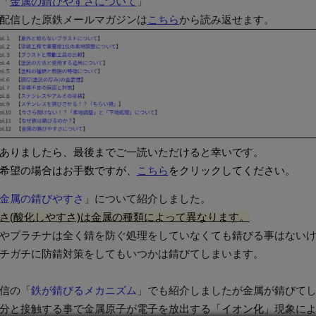
「
金属の錆びやすさについて
」
配信した原鉄メールマガジンは
こちら
から読み返せます。
ありましたら、最後までご一読いただけると幸いです。
希望の場合はお手数ですが、
こちら
をクリックしてください。
金属の錆びやすさ
」
について紹介しました。
さ(酸化しやすさ)は金属の種類によって異なります。
やプラチナは全く錆を防ぐ処理をしていなくても錆びる事はない
チガチに防錆対策をしてもいつかは錆びてしまいます。
信の「
鉄が錆びるメカニズム
」でも紹介しましたが金属が錆びて
分と接触する事で金属原子が電子を放出する
「イオン化」
現象に