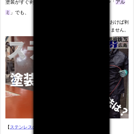
塗装がすぐ剥がれると言われる
「
ステンレス
」
や
「
アル
ミ
」
でも
、
ブラストで素地調整をしておけば
剥
がれる心配がありません。
【
ステンレスの塗装について
】