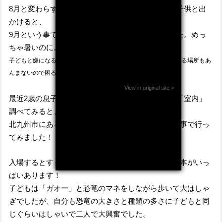
8月と変わらず暑いのでいつもの様に週末プールへ子供と出
かけると、
9月という事でプールの営業が終了となっていました。めっ
ちゃ暑いのに。
子どもと嫌になるほど行きましたが、暑いし他に屋内で安く遊べる場所もあ
んまないので困る...
View in original site »
最近2歳の息子は恐竜にハマっているので「恐竜」「室内」
調べてみると
、
北九州市にある「いのちのたび博物館」が凄いとの事で行っ
てみました！
入場するとすぐ、めちゃくちゃ大きな恐竜の骨格標本がいっ
ぱいあります！
子どもは「ガオー」と恐竜のマネをしながら歩いて大はしゃ
ぎでしたが、自分も恐竜の大きさと種類の多さに子どもと同
じぐらいはしゃいで二人で大興奮でした。