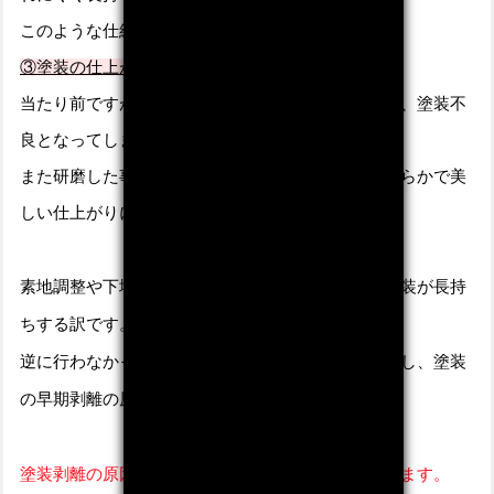
このような仕組みをアンカー効果と呼びます。
③塗装の仕上がりが美しくなる。
当たり前ですがゴミが混入した塗装は仕上りも悪く、塗装不
良となってしまいます。
また研磨した事で表面は平滑に整えられるため、滑らかで美
しい仕上がりになります。
素地調整や下地処理を行う事で美しい仕上がりで塗装が長持
ちする訳です。
逆に行わなかった場合は数多くの塗装不良へと直結し、塗装
の早期剥離の原因となってしまいます。
塗装剥離の原因は素地調整によるものが大半となります。