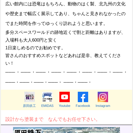
広い館内には恐竜はもちろん、動物のはく製、北九州の文化
や歴史まで幅広く展示してあり、ちゃんと見きれなかったの
でまた時間を作ってゆっくり訪れようと思います。
多分スペースワールドの跡地近くで割と距離はありますが、
入場料も大人600円と安く
1日楽しめるのでお勧めです。
皆さんのおすすめスポットなどあれば是非、教えてくださ
い！
───・───・───・───・───・───・───・───・
───・
───・
───・
───・
───・
───・
原田鉄工
EMIDAS
Youtube
Facebook
Instagram
設計から塗装まで なんでもお任せ下さい。