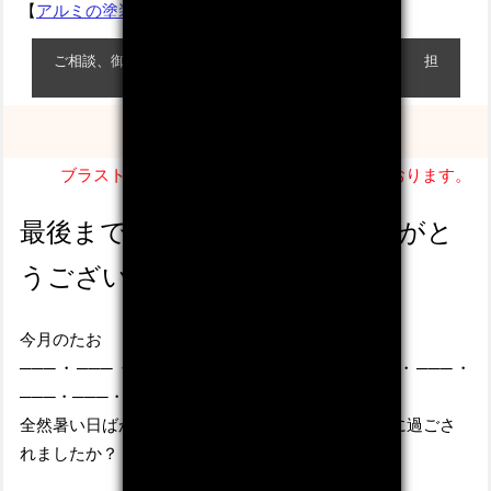
【
アルミの塗装について
】
ご相談、御見積りなどお気軽にお問い合わせください。 担
当：垰
お問い合せ
ブラスト・塗装だけでなく製缶加工も承っております。
最後まで読んでいただき、ありがと
うございました。
今月のたお
───・───・───・───・───・───・───・───・
───・
───・
───・
───・
───・
───・
全然暑い日ばかりが続いた9月でしたが、どのように過ごさ
れましたか？