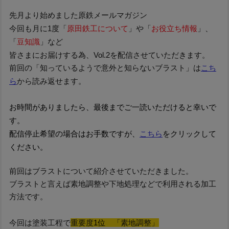
先月より始めました原鉄メールマガジン
今回も月に1度「
原田鉄工について
」や「
お役立ち情報
」、
「
豆知識
」など
皆さまにお
届けする為、Vol.2を配信させていただきます。
前回の「知っているようで意外と知らないブラスト」は
こち
ら
から読み返せます。
お時間がありましたら、最後までご一読いただけると幸いで
す。
配信停止希望の場合はお手数ですが、
こちら
をクリックして
ください。
前回はブラストについて紹介させていただきました。
ブラストと言えば素地調整や下地処理などで利用される加工
方法です。
今回は塗装工程で
重要度
1位
「素地調整」