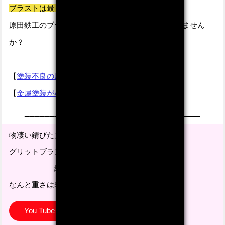
ブラストは最も優れた素地調整法です！
原田鉄工のブラストで製品を長持ちで美しくしてみません
か？
【
塗装不良の原因と対策
】
【
金属塗装が剥がれる原因は？
】
━
━
━
━━━━━━━━━━━━━━━━━━━━━━━━━━━━━━━━
物凄い錆びた大きな鉄板を
グリットブラストで
綺麗にします！
なんと重さは5ｔもあります。
You Tube