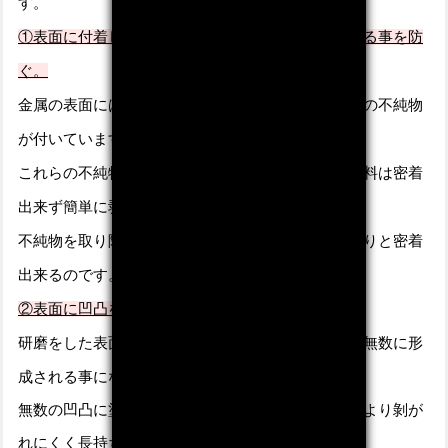
す。
①表面に付着した不純物を取り除き、塗装が剥がれる事を防
ぐ。
金属の表面には汚れ、錆、油分、酸化被膜など多くの不純物
が付いています。
これらの不純物が付いている状態で塗装しても、塗料は密着
出来ず簡単に剥がれます。
不純物を取り除いてあげる事で塗料は表面にしっかりと密着
出来るのです
。
②表面に凹凸を作る事で、塗装が長持ち出来る。
研磨をした表面には細かい傷がつき、微細な凹凸が無数に形
成される事になります
。
無数の凹凸に塗料が入り込み、硬化する事で塗装はより剝が
れにくく長持ちします。