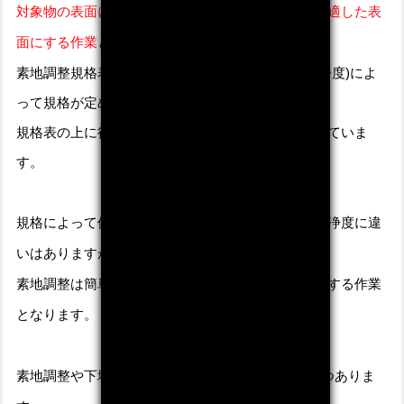
対象物の表面に付着した異物を除去する事で塗装に適した表
面にする作業
となります。
素地調整規格表のように処理方法や
その除錆率(清浄度)
によ
って
規格が定められ、
規格表の上に行くほどより塗装に適した表面になっていま
す。
規格によって使用する道具だったり、求められる清浄度に違
いはありますが
素地調整は簡単に言うと表面の汚れを除去し、研磨する作業
となります。
素地調整や下地処理の目的・効果は大きく分けて3つありま